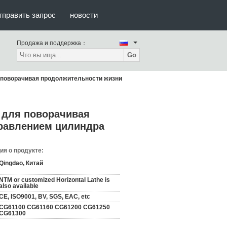
тправить запрос
новости
Продажа и поддержка：
Go
поворачивая продолжительности жизни
 для поворачивая
равлением цилиндра
я о продукте:
Qingdao, Китай
NTM or customized Horizontal Lathe is
also available
CE, ISO9001, BV, SGS, EAC, etc
CG61100 CG61160 CG61200 CG61250
CG61300