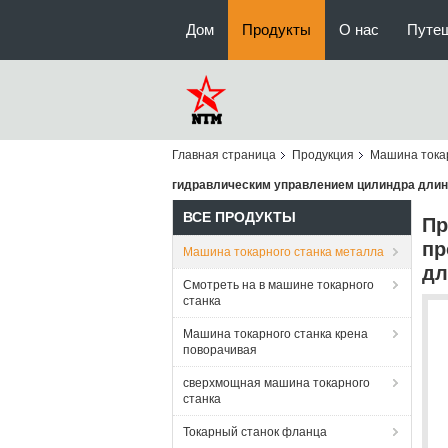
Дом
Продукты
О нас
Путе
Главная страница
Продукция
Машина токар
гидравлическим управлением цилиндра дли
ВСЕ ПРОДУКТЫ
Пр
пр
Машина токарного станка металла
дл
Смотреть на в машине токарного
станка
Машина токарного станка крена
поворачивая
сверхмощная машина токарного
станка
Токарный станок фланца