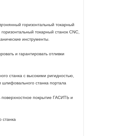
подгонянный горизонтальный токарный
а, горизонтальный токарный станок CNC,
ханические инструменты.
овать и гарантировать отливки
ного станка с высокими ригидностью,
и шлифовального станка портала
ть поверхностное покрытие ГАСИТЬ и
о станка