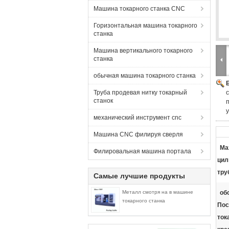
Машина токарного станка CNC
Горизонтальная машина токарного
станка
Машина вертикального токарного
станка
обычная машина токарного станка
Труба продевая нитку токарный
станок
механический инструмент cnc
Машина CNC филируя сверля
Ma
Филировальная машина портала
цил
тру
Самые лучшие продукты
Металл смотря на в машине
об
токарного станка
Пос
ток