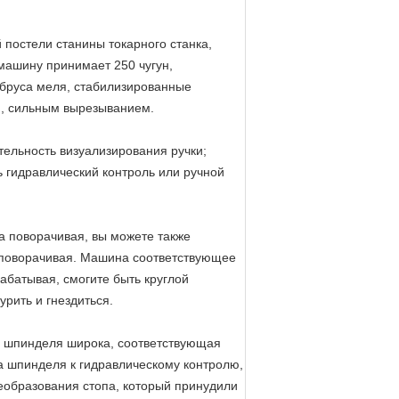
 постели станины токарного станка,
 машину принимает 250 чугун,
 бруса меля, стабилизированные
ю, сильным вырезыванием.
тельность визуализирования ручки;
 гидравлический контроль или ручной
а поворачивая, вы можете также
и поворачивая. Машина соответствующее
абатывая, смогите быть круглой
рить и гнездиться.
ти шпинделя широка, соответствующая
а шпинделя к гидравлическому контролю,
реобразования стопа, который принудили