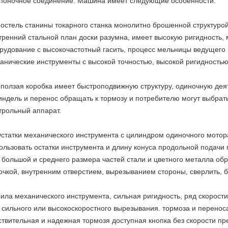
поночное соединение. Машина имеет следующие особенности:
Постель станины токарного станка монолитно брошенной структурой
тренний стальной план доски разумна, имеет высокую ригидность,
рудование с высокочастотный гасить, процесс мельницы ведущего
анические инструменты с высокой точностью, высокой ригидность
Сползая коробка имеет быстроподвижную структуру, одиночную дея
ндель и перенос обращать к тормозу и потребителю могут выбрать
трольный аппарат.
Остатки механического инструмента с цилиндром одиночного мотор
ользовать остатки инструмента и длину конуса продольной подач
 большой и среднего размера частей стали и цветного металла обр
очкой, внутренним отверстием, вырезыванием стороны, сверлить, бу
Сила механического инструмента, сильная ригидность, ряд скорос
 сильного или высокоскоростного вырезывания. тормоза и перенос
ствительная и надежная тормозя доступная кнопка без скорости п