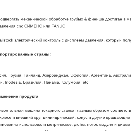
Подвергать механической обработке грубых & финиша достиган в ма
авления cnc СИМЕНС или FANUC
Tailstock электрический контроль с дисплеем давления, который по
портированные страны:
сия, Грузия, Таиланд, Азербайджан, Эфиопия, Аргентина, Австрали
н, Inodesia, Бразилия, Панама, Колумбия, etc
менение продукта
изонтальная машина токарного станка главным образом соответст
kpiece и внешний круг цилиндрический, конус и другие вращающие 
кновенно использовали метрическое, дюйм, поток модуля и диамет