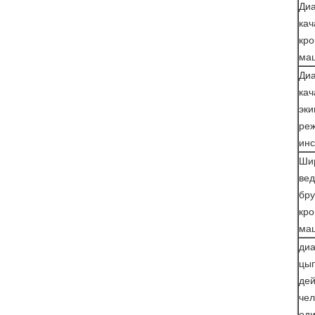
Ди
кач
кро
ма
Ди
кач
эк
ре
инс
Ши
ве
бру
кро
ма
ди
цы
дей
че
од