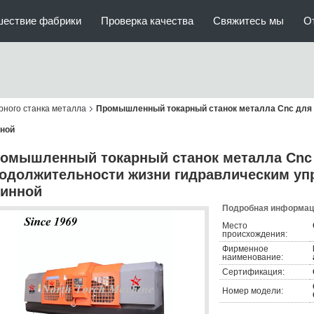
шествие фабрики
Проверка качества
Свяжитесь мы
О
ного станка металла
Промышленный токарный станок металла Cnc для 
нной
омышленный токарный станок металла Cnc
одолжительности жизни гидравлическим уп
инной
Подробная информаци
Место
происхождения:
Фирменное
наименование:
Сертификация:
Номер модели: