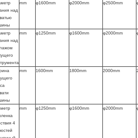
аметр
mm
φ1600mm
φ2000mm
φ2500mm
ания над
ватью
шины
аметр
mm
φ1250mm
φ1600mm
φ2000mm
ания над
ипажом
жущего
трумента
рина
mm
1600mm
1800mm
2000mm
дущего
са
вати
шины
аметр
mm
φ1250mm
φ1600mm
φ2000mm
пленка
ствия 4
люстей
иночный