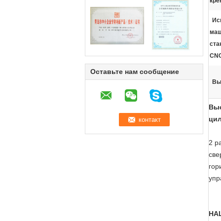
кре
Ис
маш
ста
CN
Оставьте нам сообщение
Вы
Выс
ци
2 р
све
гор
упр
НА