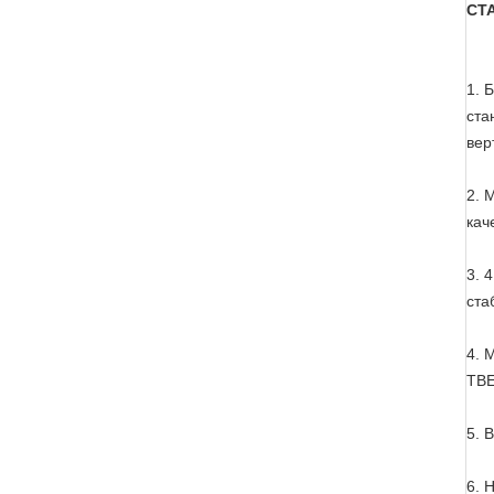
СТ
1. 
ста
вер
2. 
кач
3. 
ста
4. 
ТВЕ
5. 
6. 