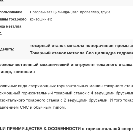
на:
пользование
Поворачивая цилиндры, вал, пропеллер, труба,
ины токарного
кривошин etc
нка металла
C:
токарный станок металла поворачивая
промышл
,
делить:
Токарный станок металла Cnc цилиндра гидрав
ококачественный механический инструмент токарного станка
линдр, кривошин
азличных вида сверхмощных горизонтальных машин токарного стан
рхмощный горизонтальный токарный станок с 4 ведущими брусьями,
изонтального токарного станка с 2 ведущими брусьями. И того тока
авлением CNC и обычным типом.
ШИ ПРЕИМУЩЕСТВА & ОСОБЕННОСТИ о горизонтальной свер