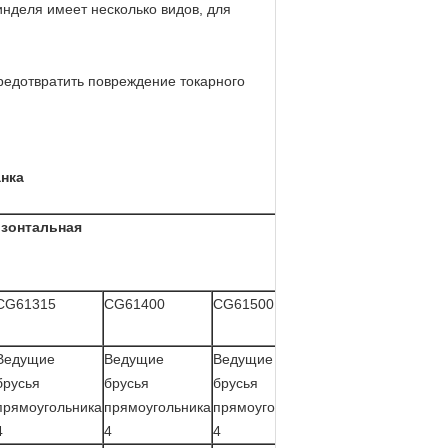
инделя имеет несколько видов, для
предотвратить повреждение токарного
нка
изонтальная
CG61315
CG61400
CG61500
Ведущие
Ведущие
Ведущие
брусья
брусья
брусья
прямоугольника
прямоугольника
прямоугольника
4
4
4