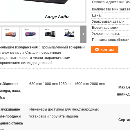
Оплата и доставка Ус
Количество мин заказа
Цена:
Упаковывая детали:
Время доставки:
Условия оплаты:
Поставка способности
Большие изображения :
Промышленный токарный
контакт
станок металла Cnc для поворачивая
продолжительности жизни гидравлическим
управлением цилиндра длинной
x.Diameter
630 mm 1000 mm 1250 mm 1600 mm 2000 mm
Max.Le
индра, вала,
цилинд
бы:
служивание
Инженеры доступны для международных
ле-продажи
установки и поручать машины
Серти
арного станка