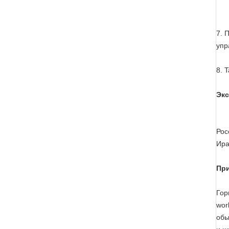
7. 
упр
8. 
Экс
Рос
Ира
При
Гор
wor
обы