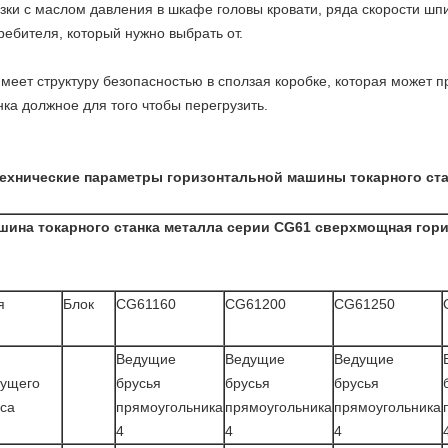
зки с маслом давления в шкафе головы кровати, ряда скорости шп
ребителя, который нужно выбрать от.
Имеет структуру безопасностью в сползая коробке, которая может 
нка должное для того чтобы перегрузить.
ехнические параметры горизонтальной машины токарного ста
шина токарного станка металла серии CG61 сверхмощная гор
я
Блок
CG61160
CG61200
CG61250
п
Ведущие
Ведущие
Ведущие
дущего
брусья
брусья
брусья
са
прямоугольника
прямоугольника
прямоугольника
4
4
4