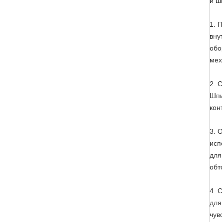
и ш
1. 
вну
обо
мех
2. 
Шпи
кон
3. 
исп
для
обт
4. 
для
чув