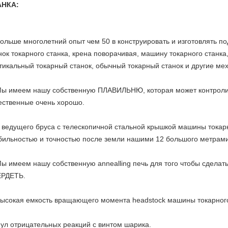
АНКА:
Больше многолетний опыт чем 50 в конструировать и изготовлять 
нок токарного станка, крена поворачивая, машину токарного станк
тикальный токарный станок, обычный токарный станок и другие ме
Мы имеем нашу собственную ПЛАВИЛЬНЮ, которая может контролир
ественные очень хорошо.
4 ведущего бруса с телескопичной стальной крышкой машины токар
бильностью и точностью после земли нашими 12 большого метрам
Мы имеем нашу собственную annealling печь для того чтобы сдела
РДЕТЬ.
Высокая емкость вращающего момента headstock машины токарног
Нул отрицательных реакций с винтом шарика.