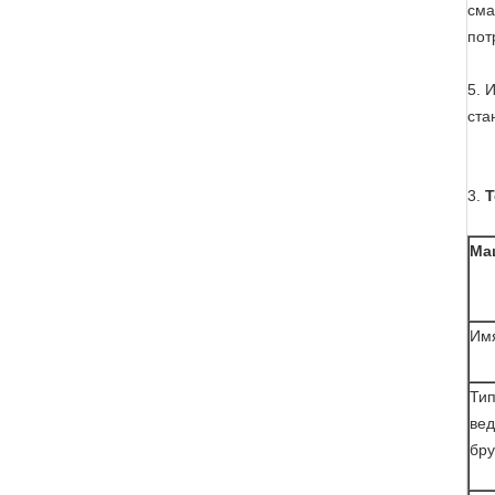
сма
пот
5. 
ста
3.
Т
Ма
Им
Ти
ве
бру