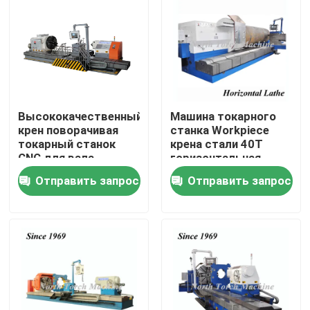
Путешествие фабрики
Проверка качества
Высококачественный
Машина токарного
Свяжитесь мы
крен поворачивая
станка Workpiece
токарный станок
крена стали 40T
CNC для вала
горизонтальная
новости
цилиндра ролика
Отправить запрос
Отправить запрос
отливки
Спросите цитату
Машина токарного станка металла
Смотреть на в машине токарного станка