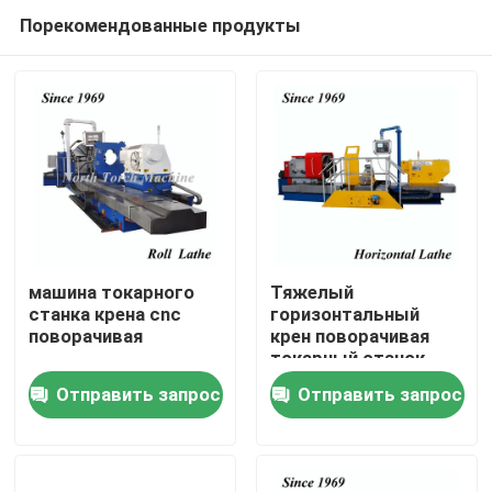
Порекомендованные продукты
машина токарного
Тяжелый
станка крена cnc
горизонтальный
поворачивая
крен поворачивая
Дом
токарный станок
CNC для вала
Отправить запрос
Отправить запрос
цилиндра ролика
Продукты
отливки
О нас