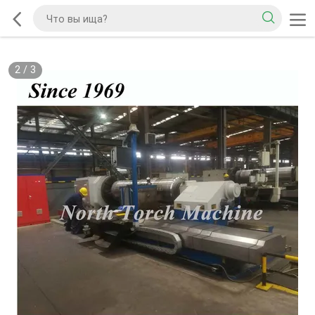
2
/
3