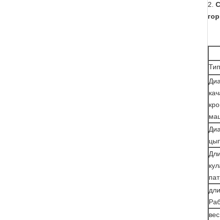
2.
С
гор
Ти
Ди
кач
кро
ма
Ди
цы
Дли
кул
па
дл
Раб
вес