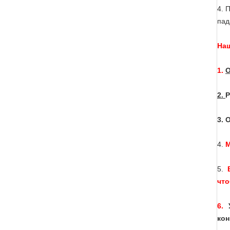
4. 
пад
На
1.
О
2.
Р
3. 
4.
М
5.
что
6.
кон