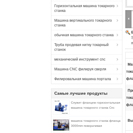
Горизонтальная машина токарного
станка
Машина вертикального токарного
станка
обычная машина токарного станка
Труба продевая нитку токарный
станок
механический инструмент cnc
Ma
Машина CNC филируя сверля
ток
фла
Филировальная машина портала
Пр
Самые лучшие продукты
ток
Служит фланцем горизонтальная
фла
машина токарного станка Cnc
Вы
машина токарного станка фланца
3000mm поворачивая