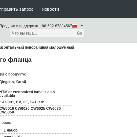
тправить запрос
новости
Продажа и поддержка：
86-532-87884567
Go
горизонтальный поворачивая малошумный
ого фланца
я о продукте:
Qingdao, Китай
NTM or customized lathe is also
available
ISO9001, BV, CE, EAC etc
CW6016 CW6020 CW6025 CW6030
CW6050
ловия:
:
1 набор
negotiable