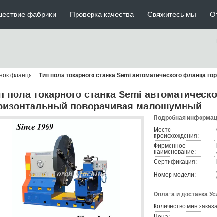
шествие фабрики
Проверка качества
Свяжитесь мы
О
анок фланца
Тип пола токарного станка Semi автоматического фланца 
п пола токарного станка Semi автоматическ
ризонтальный поворачивая малошумный
Подробная информаци
Место
происхождения:
Фирменное
наименование:
Сертификация:
Номер модели:
Оплата и доставка Ус
Количество мин заказа
Цена: