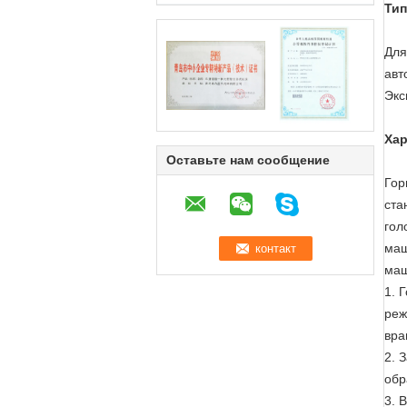
Тип
Для
авт
Экс
Хар
Оставьте нам сообщение
Гор
ста
гол
маш
маш
1. 
реж
вра
2. 
обр
3. 