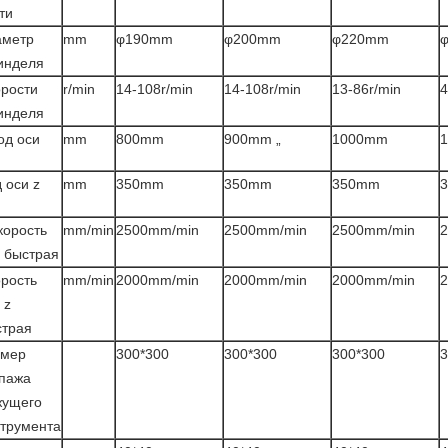
ти
аметр
mm
φ190mm
φ200mm
φ220mm
инделя
рости
r/min
14-108r/min
14-108r/min
13-86r/min
4
инделя
од оси
mm
800mm
900mm „
1000mm
 оси z
mm
350mm
350mm
350mm
корость
mm/min
2500mm/min
2500mm/min
2500mm/min
 быстрая
рость
mm/min
2000mm/min
2000mm/min
2000mm/min
 z
страя
змер
300*300
300*300
300*300
3
ипажа
жущего
трумента