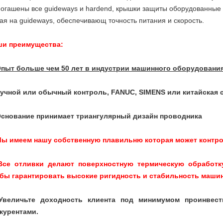
Погашены все guideways и hardend, крышки защиты оборудованные 
ая на guideways, обеспечивающ точность питания и скорость.
ши преимущества:
пыт больше чем 50 лет в индустрии машинного оборудования 
учной или обычный контроль, FANUC, SIMENS или китайская 
Основание принимает триангулярный дизайн проводника
ы имеем нашу собственную плавильню которая может контро
Все отливки делают поверхностную термическую обработ
бы гарантировать высокие ригидность и стабильность машин
Увеличьте доходность клиента под минимумом проинвест
курентами.