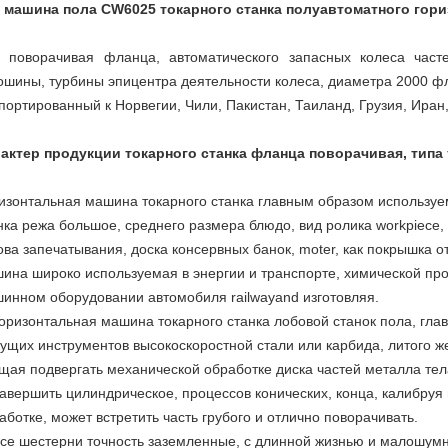
 машина пола CW6025 токарного станка полуавтоматного гор
 поворачивая фланца, автоматического запасных колеса част
ошины, турбины эпицентра деятельности колеса, диаметра 2000 фл
портированный к Норвегии, Чили, Пакистан, Таиланд, Грузия, Иран
актер продукции токарного станка фланца поворачивая, типа 
изонтальная машина токарного станка главным образом используе
нка режа большое, среднего размера блюдо, вид ролика workpiece,
ова запечатывания, доска консервных банок, moter, как покрышка о
ина широко используемая в энергии и транспорте, химической п
инном оборудовании автомобиля railwayand изготовляя.
Горизонтальная машина токарного станка лобовой станок пола, гл
ущих инструментов высокоскоростной стали или карбида, литого жел
щая подвергать механической обработке диска частей металла тел
Завершить цилиндрическое, процессов конических, конца, калибруя
аботке, может встретить часть грубого и отлично поворачивать.
Все шестерни точность заземленные, с длинной жизнью и малошум