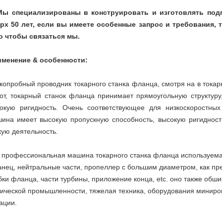
Мы специализированы в конструировать и изготовлять под
рх 50 лет, если вы имеете особенные запрос и требования, 
о чтобы связаться мы.
менение & особенности:
копробный проводник токарного станка фланца, смотря на в токар
от, токарный станок фланца принимает прямоугольную структуру
окую ригидность. Очень соответствующее для низкоскоростных
ина имеет высокую пропускную способность, высокую ригидност
кую деятельность.
 профессиональная машина токарного станка фланца используема
нец, нейтральные части, пропеллер с большим диаметром, как п
бки фланца, части турбины, приложение конца, etc. оно также обш
ической промышленности, тяжелая техника, оборудования миниров
ации.