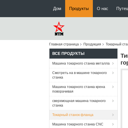
Дом
Продукты
О нас
Путе
Главная страница
Продукция
Токарный ст
ВСЕ ПРОДУКТЫ
Ти
го
Машина токарного станка металла
Смотреть на в машине токарного
станка
Машина токарного станка крена
поворачивая
сверхмощная машина токарного
станка
Токарный станок фланца
Машина токарного станка CNC