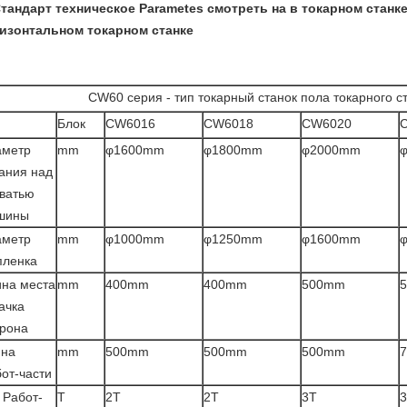
тандарт техническое Parametes смотреть на в токарном станке
изонтальном токарном станке
CW60 серия - тип токарный станок пола токарного 
п
Блок
CW6016
CW6018
CW6020
аметр
mm
φ1600mm
φ1800mm
φ2000mm
ания над
ватью
шины
аметр
mm
φ1000mm
φ1250mm
φ1600mm
пленка
на места
mm
400mm
400mm
500mm
ачка
трона
ина
mm
500mm
500mm
500mm
от-части
 Работ-
T
2T
2T
3T