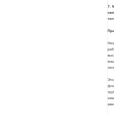
7. 
све
тог
При
Низ
раб
выс
маш
лег
Это
фла
тру
хим
ави