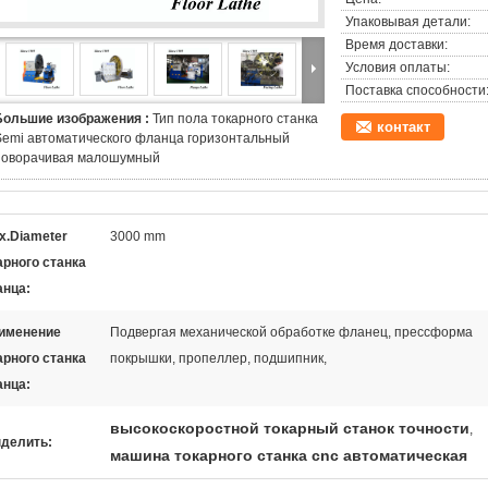
Упаковывая детали:
Время доставки:
Условия оплаты:
Поставка способности
Большие изображения :
Тип пола токарного станка
контакт
Semi автоматического фланца горизонтальный
поворачивая малошумный
x.Diameter
3000 mm
арного станка
нца:
именение
Подвергая механической обработке фланец, прессформа
арного станка
покрышки, пропеллер, подшипник,
нца:
высокоскоростной токарный станок точности
,
делить:
машина токарного станка cnc автоматическая