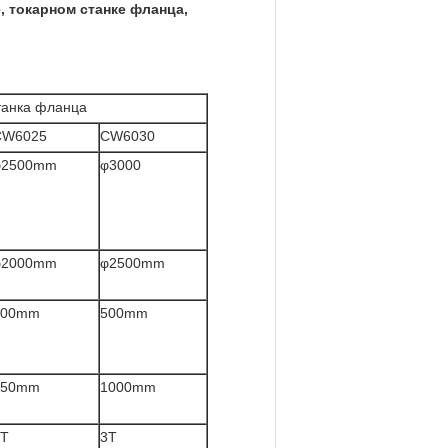
, токарном станке фланца,
станка фланца
CW6025
CW6030
φ2500mm
φ3000
φ2000mm
φ2500mm
500mm
500mm
750mm
1000mm
3T
3T