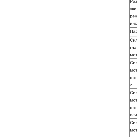
Ра
эк
ре
инс
Па
Си
гла
мо
Си
мо
пит
z
Си
мо
пит
оси
Си
мо