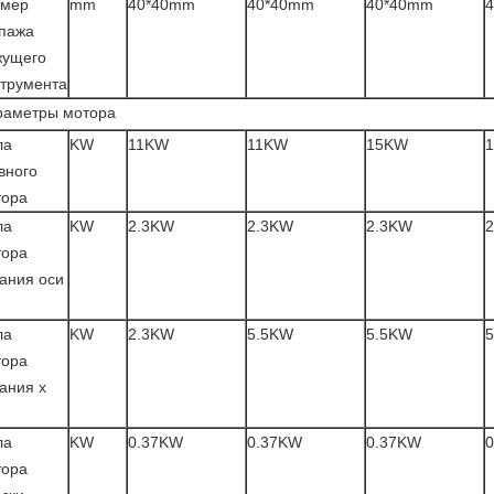
змер
mm
40*40mm
40*40mm
40*40mm
ипажа
жущего
трумента
раметры мотора
ла
KW
11KW
11KW
15KW
вного
тора
ла
KW
2.3KW
2.3KW
2.3KW
тора
ания оси
ла
KW
2.3KW
5.5KW
5.5KW
тора
ания x
ла
KW
0.37KW
0.37KW
0.37KW
тора