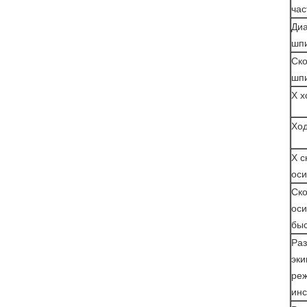
час
Ди
шп
Ско
шп
X х
Ход
X с
оси
Ско
оси
бы
Ра
эк
ре
инс