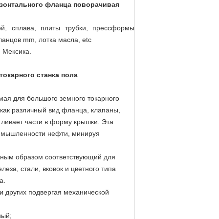
изонтального фланца поворачивая
ей, сплава, плиты трубки, прессформы
анцов mm, лотка масла, etc
, Мексика.
токарного станка пола
мая для большого земного токарного
 как различный вид фланца, клапаны,
тливает части в форму крышки. Эта
ромышленности нефти, минируя
авным образом соответствующий для
еза, стали, вковок и цветного типа
а.
 и других подвергая механической
ный;