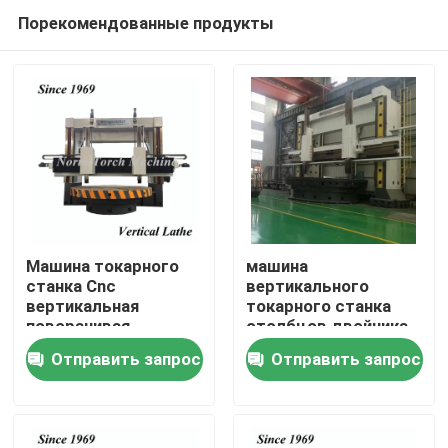
Порекомендованные продукты
Машина токарного
машина
станка Cnc
вертикального
вертикальная
токарного станка
Дом
поворачивая
столбцов двойника
CNC 3000mm/Min
Отправить запрос
Отправить запрос
Продукты
О нас