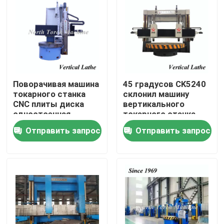
Путешествие фабрики
Проверка качества
Поворачивая машина
45 градусов CK5240
Свяжитесь мы
токарного станка
склонил машину
CNC плиты диска
вертикального
одностоечная
токарного станка
новости
инструментов
Отправить запрос
Отправить запрос
Спросите цитату
Машина токарного станка металла
Смотреть на в машине токарного станка