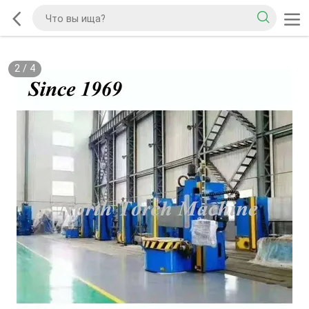
2
/
4