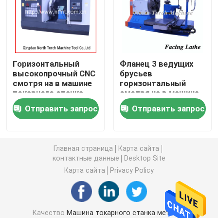
Машина токарного станка крена поворачивая
сверхмощная машина токарного станка
Горизонтальный
Фланец 3 ведущих
высокопрочный CNC
брусьев
смотря на в машине
горизонтальный
Токарный станок фланца
токарного станка
смотря на в машине
токарного станка
Отправить запрос
Отправить запрос
Машина токарного станка CNC
Горизонтальная машина токарного станка
Главная страница
Карта сайта
контактные данные
Desktop Site
Карта сайта
Privacy Policy
Машина вертикального токарного станка
обычная машина токарного станка
Качество
Машина токарного станка металла