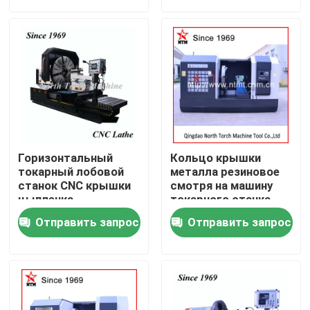
токарном станке
Путешествие фабрики
Проверка качества
Свяжитесь мы
Горизонтальный
Кольцо крышки
новости
токарный лобовой
металла резиновое
станок CNC крышки
смотря на машину
цыпленка
токарного станка
резинового кольца
Cnc поворачивая
Спросите цитату
Отправить запрос
Отправить запрос
Машина токарного станка металла
Смотреть на в машине токарного станка