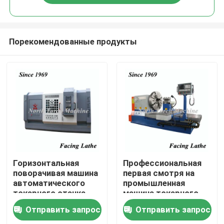
Порекомендованные продукты
Дом
Горизонтальная
Профессиональная
поворачивая машина
первая смотря на
автоматического
промышленная
Продукты
токарного станка
машина токарного
Cnc смотря на в CNC
станка высокой
Отправить запрос
Отправить запрос
обрабатывает
точности токарного
О нас
сверхмощное на
станка металла