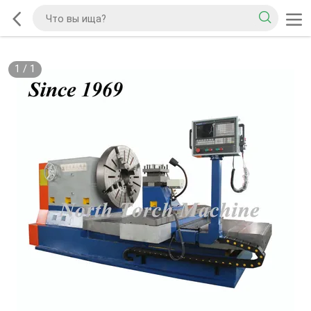
1
/
1